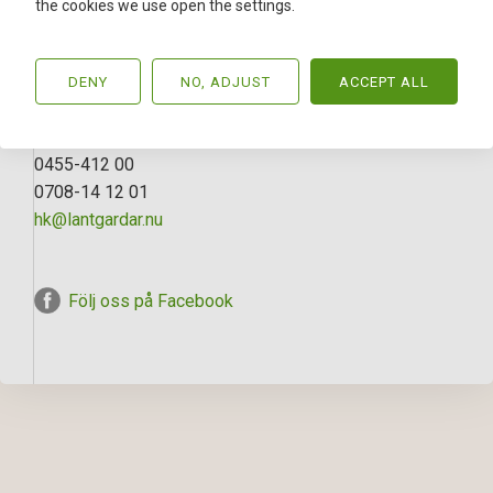
the cookies we use open the settings.
VACKER BOENDEMILJÖ MED NÄRHET TILL KRISTIANSTAD,
BROMÖLLA OCH OLOFSTRÖM. HÄSTSTÄLLE
DENY
NO, ADJUST
ACCEPT ALL
ANSVARIG MÄKLARE
Rolf Svensson
0455-412 00
0708-14 12 01
hk@lantgardar.nu
Följ oss på Facebook