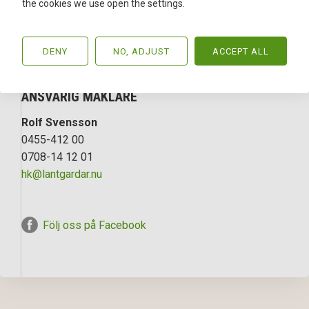
Skogsskifte i Svarvaremåla i norra Karlshamns kommun
the cookies we use open the settings.
med bra virkesförråd och bra bonitet. Fin
produktionsfastighet som även har höga rekreationsvärden i
form av jakt och fiske. Välhållet torp med tillhörande
DENY
NO, ADJUST
ACCEPT ALL
ekonomibyggnader och fd brygghus.
ANSVARIG MÄKLARE
Rolf Svensson
0455-412 00
0708-14 12 01
hk@lantgardar.nu
Följ oss på Facebook