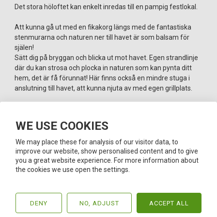
Det stora höloftet kan enkelt inredas till en pampig festlokal.
Att kunna gå ut med en fikakorg längs med de fantastiska
stenmurarna och naturen ner till havet är som balsam för
själen!
Sätt dig på bryggan och blicka ut mot havet. Egen strandlinje
där du kan strosa och plocka in naturen som kan pynta ditt
hem, det är få förunnat! Här finns också en mindre stuga i
anslutning till havet, att kunna njuta av med egen grillplats.
Stora ekonomibyggnader med inrett stall där det idag finns
plats för 4 hästar men kan göras om för fler. I anslutning till
WE USE COOKIES
stallet finns en paddock med belysning, väl tilltagna hagar
/betesmark och möjlighet att ha lösdrift.
We may place these for analysis of our visitor data, to
improve our website, show personalised content and to give
Fastigheten ger möjlighet till egen jakt och fiske samt
you a great website experience. For more information about
delägarskap i samfällighetsföreningen som ger jakt på
the cookies we use open the settings.
ytterligare 7 öar.
Välkomna till en plats som behöver upplevas.
DENY
NO, ADJUST
ACCEPT ALL