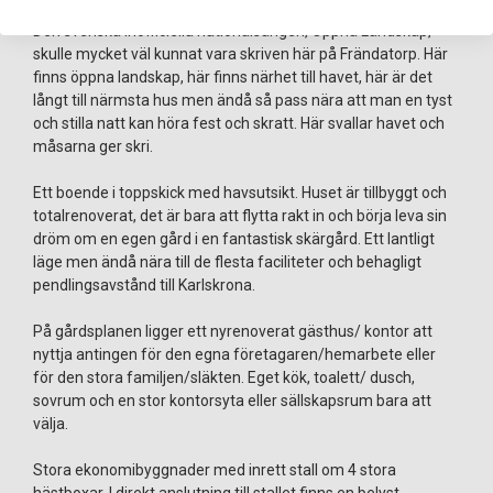
Den svenska inofficiella nationalsången, Öppna Landskap,
skulle mycket väl kunnat vara skriven här på Frändatorp. Här
finns öppna landskap, här finns närhet till havet, här är det
långt till närmsta hus men ändå så pass nära att man en tyst
och stilla natt kan höra fest och skratt. Här svallar havet och
måsarna ger skri.
Ett boende i toppskick med havsutsikt. Huset är tillbyggt och
totalrenoverat, det är bara att flytta rakt in och börja leva sin
dröm om en egen gård i en fantastisk skärgård. Ett lantligt
läge men ändå nära till de flesta faciliteter och behagligt
pendlingsavstånd till Karlskrona.
På gårdsplanen ligger ett nyrenoverat gästhus/ kontor att
nyttja antingen för den egna företagaren/hemarbete eller
för den stora familjen/släkten. Eget kök, toalett/ dusch,
sovrum och en stor kontorsyta eller sällskapsrum bara att
välja.
Stora ekonomibyggnader med inrett stall om 4 stora
hästboxar. I direkt anslutning till stallet finns en belyst