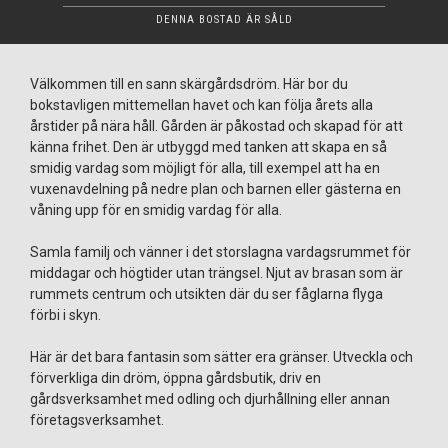
DENNA BOSTAD ÄR SÅLD
Välkommen till en sann skärgårdsdröm. Här bor du
bokstavligen mittemellan havet och kan följa årets alla
årstider på nära håll. Gården är påkostad och skapad för att
känna frihet. Den är utbyggd med tanken att skapa en så
smidig vardag som möjligt för alla, till exempel att ha en
vuxenavdelning på nedre plan och barnen eller gästerna en
våning upp för en smidig vardag för alla.
Samla familj och vänner i det storslagna vardagsrummet för
middagar och högtider utan trängsel. Njut av brasan som är
rummets centrum och utsikten där du ser fåglarna flyga
förbi i skyn.
Här är det bara fantasin som sätter era gränser. Utveckla och
förverkliga din dröm, öppna gårdsbutik, driv en
gårdsverksamhet med odling och djurhållning eller annan
företagsverksamhet.