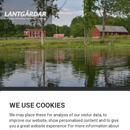
GUTTAMÅLA 104
EMMABODA / VISSEFJÄRDA
WE USE COOKIES
DENNA BOSTAD ÄR SÅLD
We may place these for analysis of our visitor data, to
improve our website, show personalised content and to give
Vackert belägen gård om 52,6 ha varav skog 50 ha. För
you a great website experience. For more information about
närvarande ca 8 650 m3sk. Bonitet 9,9. Mangårdsbyggnad