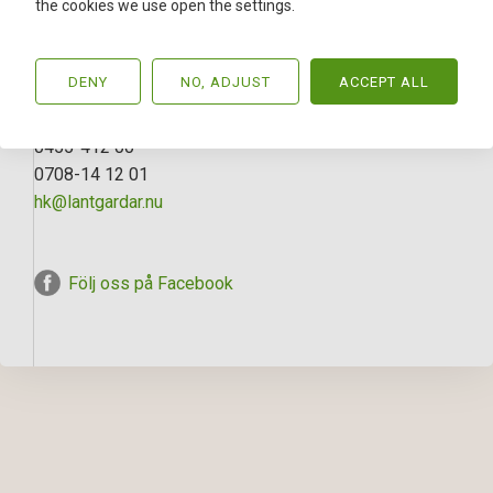
the cookies we use open the settings.
från 1880-talet om 100 kvm. Jakt o fiske.
ANSVARIG MÄKLARE
DENY
NO, ADJUST
ACCEPT ALL
Rolf Svensson
0455-412 00
0708-14 12 01
hk@lantgardar.nu
Följ oss på Facebook