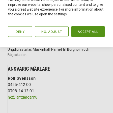
LÅNGLÖT 43
improve our website, show personalised content and to give
you a great website experience. For more information about
DENNA BOSTAD ÄR SÅLD
the cookies we use open the settings.
Jordbruksfastighet på Öland om totalt 551 ha varav åker 283
DENY
NO, ADJUST
ACCEPT ALL
ha varav 125 ha med bevattningsmöjligheter från damm,
200 ha betesmark samt skog och övrig mark. Ligger väl
samlat med skifte ner mot havet. Kostall med 148 liggbås.
Ungdjursstallar. Maskinhall. Närhet till Borgholm och
Färjestaden.
ANSVARIG MÄKLARE
Rolf Svensson
0455-412 00
0708-14 12 01
hk@lantgardar.nu