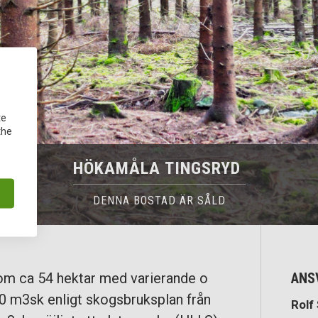
te
the
HÖKAMÅLA TINGSRYD
DENNA BOSTAD ÄR SÅLD
om ca 54 hektar med varierande o
ANS
0 m3sk enligt skogsbruksplan från
Rolf