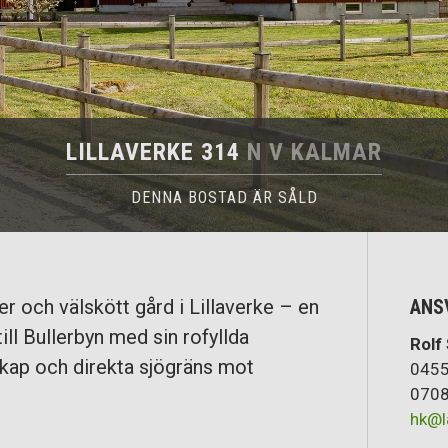
LILLAVERKE 314
N V KALMAR
DENNA BOSTAD ÄR SÅLD
r och välskött gård i Lillaverke – en
ANS
ill Bullerbyn med sin rofyllda
Rolf
kap och direkta sjögräns mot
0455
0708
hk@l