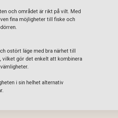
eten och området är rikt på vilt. Med
även fina möjligheter till fiske och
 dörren.
och ostört läge med bra närhet till
vilket gör det enkelt att kombinera
kvämligheter.
heten i sin helhet alternativ
r.