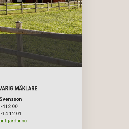
VARIG MÄKLARE
 Svensson
-412 00
-14 12 01
antgardar.nu