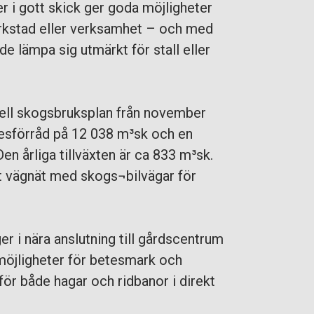
 i gott skick ger goda möjligheter
erkstad eller verksamhet – och med
e lämpa sig utmärkt för stall eller
uell skogsbruksplan från november
kesförråd på 12 038 m³sk och en
en årliga tillväxten är ca 833 m³sk.
gt vägnät med skogs¬bilvägar för
er i nära anslutning till gårdscentrum
möjligheter för betesmark och
för både hagar och ridbanor i direkt