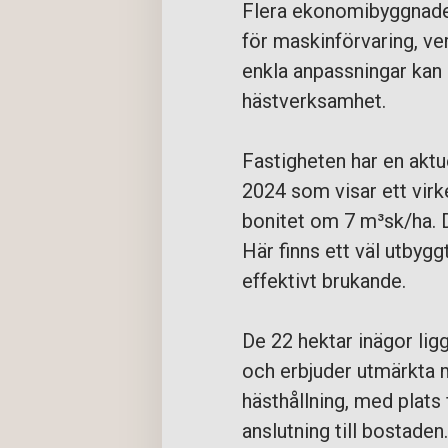
Flera ekonomibyggnader
för maskinförvaring, v
enkla anpassningar kan d
hästverksamhet.
Fastigheten har en akt
2024 som visar ett vir
bonitet om 7 m³sk/ha. D
Här finns ett väl utbyg
effektivt brukande.
De 22 hektar inägor ligg
och erbjuder utmärkta 
hästhållning, med plats 
anslutning till bostaden.