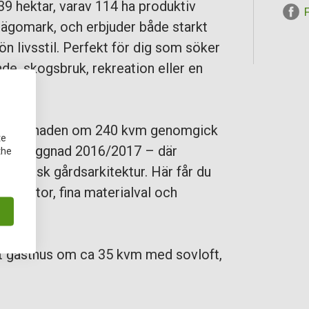
9 hektar, varav 114 ha produktiv
ägomark, och erbjuder både starkt
n livsstil. Perfekt för dig som söker
e, skogsbruk, rekreation eller en
sbyggnaden om 240 kvm genomgick
te
t tillbyggnad 2016/2017 – där
the
lassisk gårdsarkitektur. Här får du
kapsytor, fina materialval och
tt gästhus om ca 35 kvm med sovloft,