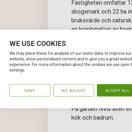
Fastigheten omfattar 13
skogsmark och 22 ha in
bruksvärde och naturskö
en kombination av boend
framtida hästgård.
WE USE COOKIES
We may place these for analysis of our visitor data, to improve our
Den charmiga mangård
website, show personalised content and to give you a great websi
en totalrenovering sam
experience. For more information about the cookies we use open 
settings.
modern komfort möter k
ett hem med stora sälls
ljusinsläpp från alla håll.
DENY
NO, ADJUST
ACCEPT ALL
På gården finns även e
kök och badrum.