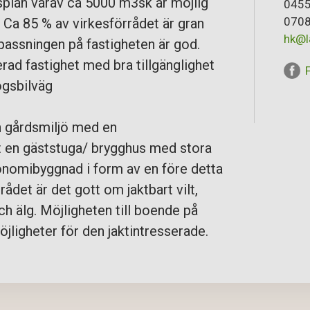
plan varav ca 5000 m3sk är möjlig
0455
0708
. Ca 85 % av virkesförrådet är gran
hk@l
passningen på fastigheten är god.
rad fastighet med bra tillgänglighet
gsbilväg
n gårdsmiljö med en
en gäststuga/ brygghus med stora
onomibyggnad i form av en före detta
ådet är det gott om jaktbart vilt,
och älg. Möjligheten till boende på
öjligheter för den jaktintresserade.