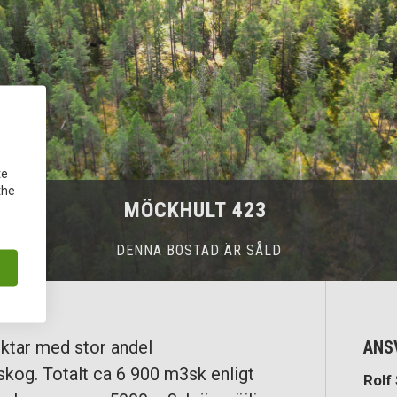
te
the
MÖCKHULT 423
DENNA BOSTAD ÄR SÅLD
ktar med stor andel
ANS
kog. Totalt ca 6 900 m3sk enligt
Rolf