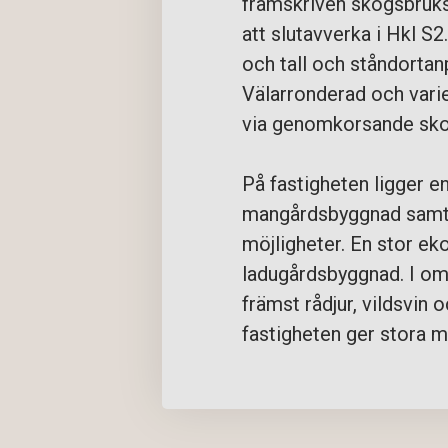
framskriven skogsbruks
att slutavverka i Hkl S2
och tall och ståndortan
Välarronderad och varie
via genomkorsande sko
På fastigheten ligger e
mangårdsbyggnad samt 
möjligheter. En stor ek
ladugårdsbyggnad. I omr
främst rådjur, vildsvin 
fastigheten ger stora m