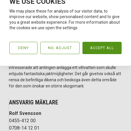
WE USE COOKIES
Mindre skogsfastighet som upplevs som stor då den är
väldigt varierande med flera olika bestånd. Bra tillgänglighet i
We may place these for analysis of our visitor data, to
form av den gemensamma skogsbilvägen som avslutas på
improve our website, show personalised content and to give
fastigheten med en bra vändplan. Fastigheten har överlag
you a great website experience. For more information about
god bonitet och bra drivningsförhållanden. På fastigheten
the cookies we use open the settings.
finns goda möjligheter till egen rekreation främst i form av
jakt och fiske. Strandrätt i Ulvsjön ger även möjlighet till egen
båtplats.
DENY
NO, ADJUST
ACCEPT ALL
Både skogsbruket och jakten kan utvecklas ytterligare. På
den försumpade betesmarken finns flera möjligheter för den
intresserade att antingen anlägga ett viltvatten som skulle
erbjuda fantastiska jaktmöjligheter. Det går givetvis också att
rensa de befintliga dikena och beskoga även detta område
för den som önskar en större skogsmark.
ANSVARIG MÄKLARE
Rolf Svensson
0455-412 00
0708-14 12 01